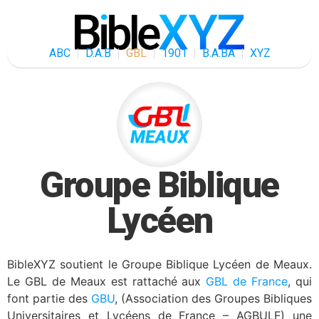
ABC
D.A.B
GBL
1901
B.A.BA
XYZ
Groupe Biblique
Lycéen
BibleXYZ soutient le Groupe Biblique Lycéen de Meaux.
Le GBL de Meaux est rattaché aux
GBL de France
, qui
font partie des
GBU
, (Association des Groupes Bibliques
Universitaires et Lycéens de France – AGBULF) une