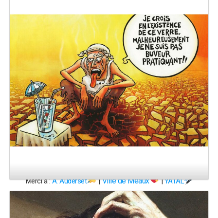
|
Ville de Meaux
Merci à :
A. Auderset
|
YATAL