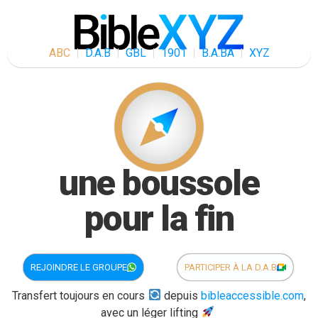
ABC
D.A.B
GBL
1901
B.A.BA
XYZ
une boussole
pour la fin
REJOINDRE LE GROUPE
PARTICIPER À LA D.A.B
Transfert toujours en cours
depuis
bibleaccessible.com
,
avec un léger lifting