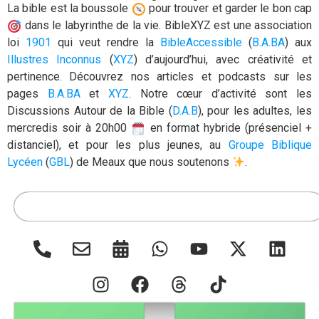
La bible est la boussole
pour trouver et garder le bon cap
dans le labyrinthe de la vie
.
BibleXYZ est une association
loi
1901
qui veut rendre la
BibleAccessible
(
B.A.BA
) aux
Illustres Inconnus
(
XYZ
) d’aujourd’hui, avec créativité et
pertinence
. Découvrez nos articles et podcasts sur les
pages
B.A.BA
et
XYZ
. Notre
cœur
d’activité sont les
Discussions Autour de la Bible (
D.A.B
), pour les adultes,
les
mercredis soir à 20h00
en format hybride (présenciel +
distanciel)
,
et pour les plus jeunes, au
Groupe Biblique
Lycéen
(
GBL
) de Meaux que nous soutenons
.