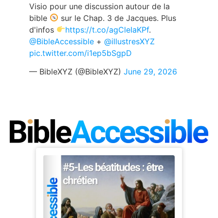
Visio pour une discussion autour de la
bible
sur le Chap. 3 de Jacques. Plus
d'infos
https://t.co/agCleIaKPf
.
@BibleAccessible
+
@illustresXYZ
pic.twitter.com/i1ep5bSgpD
— BibleXYZ (@BibleXYZ)
June 29, 2026