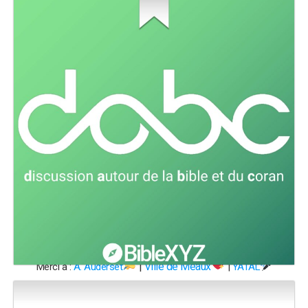
|
Ville de Meaux
Merci à :
A. Auderset
|
YATAL